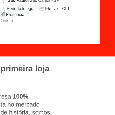
São Paulo
, São Carlos - SP
Período Integral
Efetivo – CLT
Presencial
Ontem
primeira loja
presa
100%
uta no mercado
de história, somos