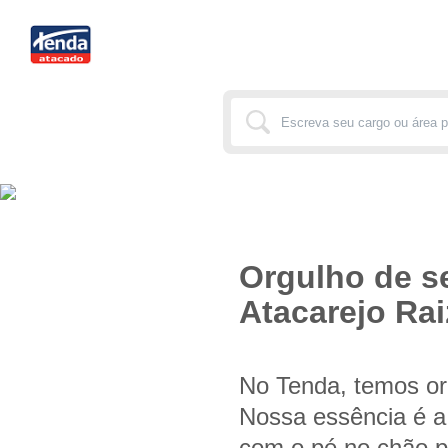
Orgulho de s
Atacarejo Rai
No Tenda, temos or
Nossa essência é 
com o pé no chão p