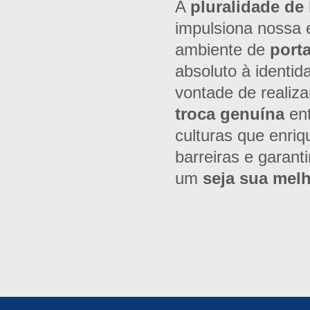
A
pluralidade de 
impulsiona nossa 
ambiente de
port
absoluto à identid
vontade de realiza
troca genuína
ent
culturas que enri
barreiras e garant
um
seja sua mel